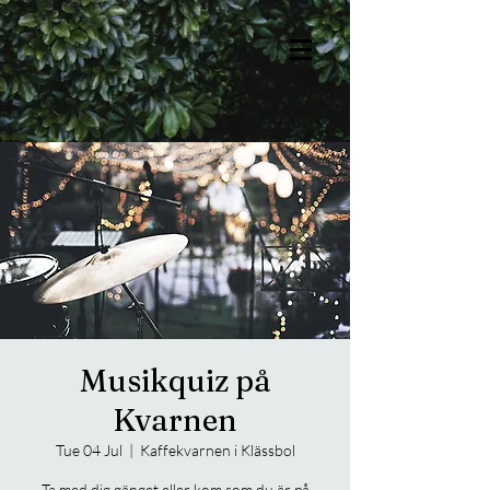
Musikquiz på
Kvarnen
Tue 04 Jul
  |  
Kaffekvarnen i Klässbol
Ta med dig gänget eller kom som du är på